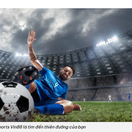
orts Vin88 là tìm đến thiên đường của bạn