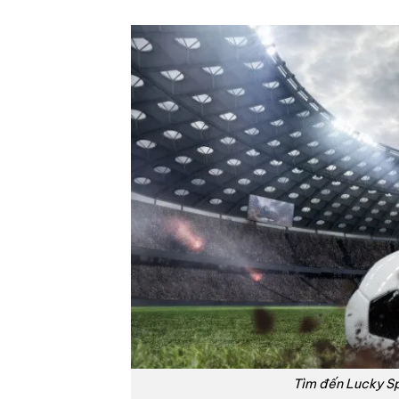
Tìm đến Lucky Sp