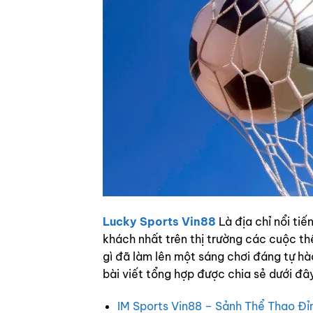
Lucky Sports Vin88
Là địa chỉ nổi tiến
khách nhất trên thị trường các cuộc th
gì đã làm lên một sáng chơi đáng tự h
bài viết tổng hợp được chia sẻ dưới đâ
IM Sports Vin88 – Sảnh Thể Thao Đỉ