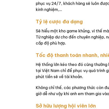
phục vụ 24/7, khách hàng sẽ luôn được
kinh nghiệm,…
Tỷ lệ cược đa dạng
Sẽ hiểu một kho game khủng, vì thế mà
Từ nghiệp dư cho đến chuyên nghiệp, n
cấp độ phù hợp.
Tốc độ thanh toán nhanh, nh
Hệ thống lớn kéo theo đó cũng thường là
tại Việt Nam chỉ để phục vụ quá trình gi
phút tiền sẽ về tài khoản.
Không chỉ thế, các phương thức còn đ
giờ dễ như vậy khi anh em tham gia vào
Sở hữu lượng hội viên lớn