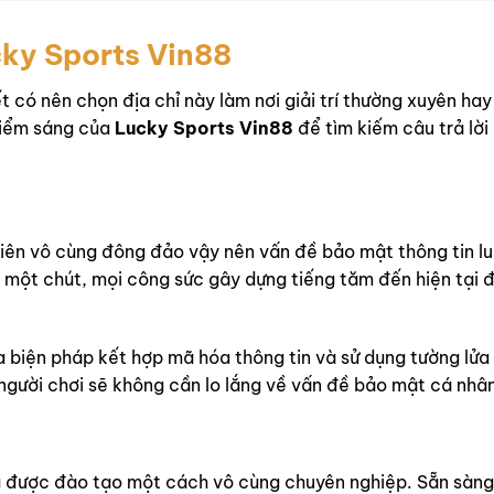
cky Sports Vin88
 có nên chọn địa chỉ này làm nơi giải trí thường xuyên hay
điểm sáng của
Lucky Sports Vin88
để tìm kiếm câu trả lời
viên vô cùng đông đảo vậy nên vấn đề bảo mật thông tin l
i một chút, mọi công sức gây dựng tiếng tăm đến hiện tại 
 biện pháp kết hợp mã hóa thông tin và sử dụng tường lửa 
y người chơi sẽ không cần lo lắng về vấn đề bảo mật cá nhâ
 được đào tạo một cách vô cùng chuyên nghiệp. Sẵn sàng