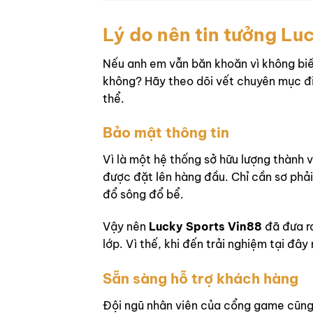
Lý do nên tin tưởng Lu
Nếu anh em vẫn băn khoăn vì không biết
không? Hãy theo dõi vết chuyên mục 
thể.
Bảo mật thông tin
Vì là một hệ thống sở hữu lượng thành 
được đặt lên hàng đầu. Chỉ cần sơ phả
đổ sông đổ bể.
Vậy nên
Lucky Sports Vin88
đã đưa ra
lớp. Vì thế, khi đến trải nghiệm tại đâ
Sẵn sàng hỗ trợ khách hàng
Đội ngũ nhân viên của cổng game cũng