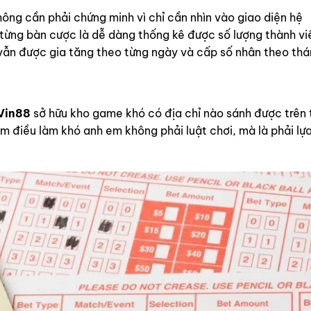
ông cần phải chứng minh vì chỉ cần nhìn vào giao diện hệ
 từng bàn cược là dễ dàng thống kê được số lượng thành vi
 vẫn được gia tăng theo từng ngày và cấp số nhân theo thá
Vin88
sở hữu kho game khó có địa chỉ nào sánh được trên 
ệm điều làm khó anh em không phải luật chơi, mà là phải lự