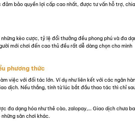
 đảm bảo quyền lợi cấp cao nhất, được tư vấn hỗ trợ, chia
 những kèo cược, tỷ lệ đổi thưởng đều phong phú và đa dạ
gười mới chơi đến cao thủ đều rất dễ dàng chọn cho mình
iều phương thức
m việc với đối tác lớn. Ví dụ như liên kết với các ngân hà
ao dịch. Nếu thắng, tính từ lúc bắt đầu thao tác thì chỉ sa
ược đa dạng hóa như thẻ cào, zalopay,… Giao dịch chưa b
 những sân chơi khác.