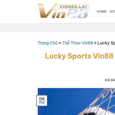
Chuyển
đến
VIN88
GI
nội
dung
Trang Chủ
»
Thể Thao Vin88
»
Lucky Sp
Lucky Sports Vin88 
ĐÃ Đ
06
Th1