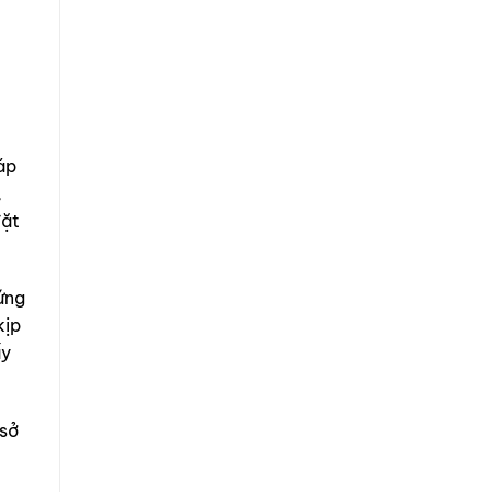
Năm
Siêu
2025
Phẩm
Giải
Trí
Ấn
Tượng
Top
1
Năm
áp
2025
,
đặt
ứng
kịp
ấy
 sở