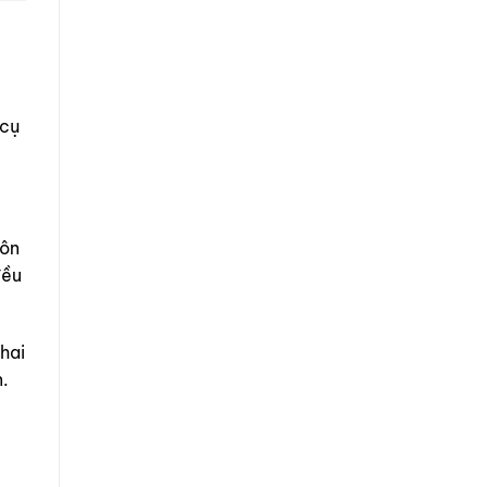
 cụ
uôn
đều
hai
n.