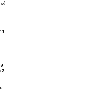
 sẻ
ng.
ng
u 2
ao