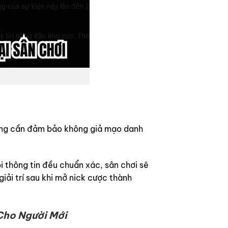
hàng cần đảm bảo không giả mạo danh
i thông tin đều chuẩn xác, sân chơi sẽ
iải trí sau khi mở nick cược thành
Cho Người Mới