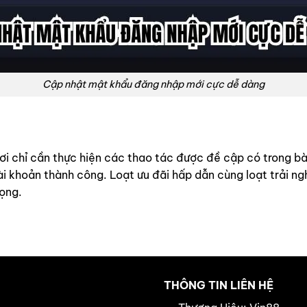
Cập nhật mật khẩu đăng nhập mới cực dễ dàng
ơi chỉ cần thực hiện các thao tác được đề cập có trong bà
ài khoản thành công. Loạt ưu đãi hấp dẫn cùng loạt trải n
ọng.
THÔNG TIN LIÊN HỆ