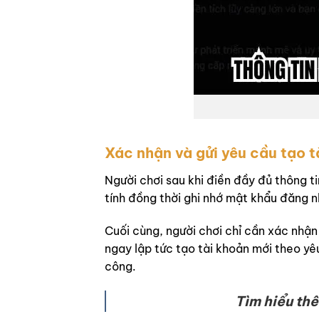
Xác nhận và gửi yêu cầu tạo 
Người chơi sau khi điền đầy đủ thông t
tính đồng thời ghi nhớ mật khẩu đăng nh
Cuối cùng, người chơi chỉ cần xác nhận
ngay lập tức tạo tài khoản mới theo yê
công.
Tìm hiểu th