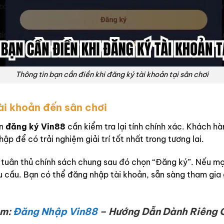
Thông tin bạn cần điền khi đăng ký tài khoản tại sân chơi
tài khoản đến sân chơi
in
đăng ký Vin88
cần kiểm tra lại tính chính xác. Khách 
ập để có trải nghiệm giải trí tốt nhất trong tương lai.
 tuân thủ chính sách chung sau đó chọn “Đăng ký”. Nếu mọ
u cầu. Bạn có thể đăng nhập tài khoản, sẵn sàng tham gia g
êm:
Đăng Nhập Vin88
– Hướng Dẫn Dành Riêng 