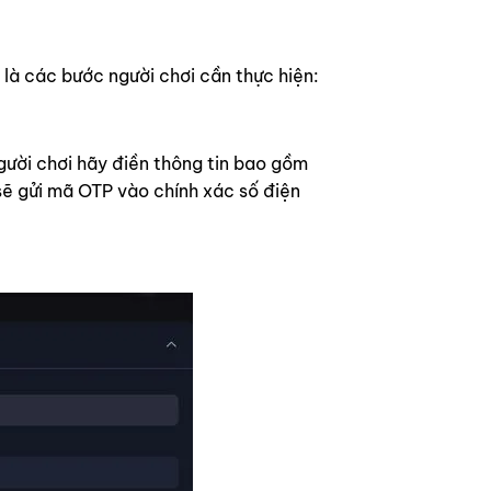
 là các bước người chơi cần thực hiện:
gười chơi hãy điền thông tin bao gồm
í sẽ gửi mã OTP vào chính xác số điện