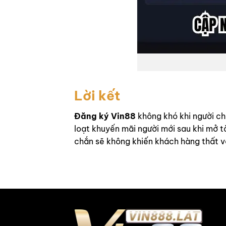
Lời kết
Đăng ký Vin88
không khó khi người ch
loạt khuyến mãi người mới sau khi mở t
chắn sẽ không khiến khách hàng thất v