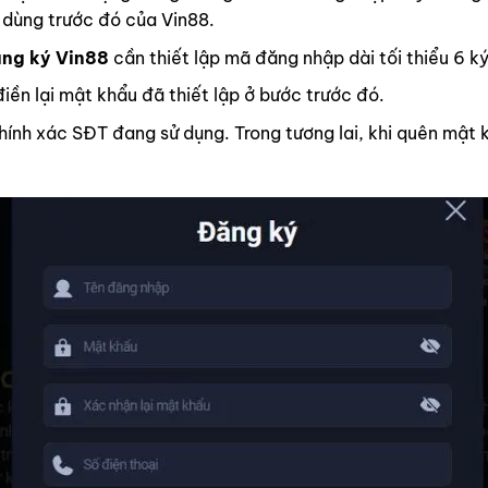
 dùng trước đó của Vin88.
ng ký Vin88
cần thiết lập mã đăng nhập dài tối thiểu 6 ký
iền lại mật khẩu đã thiết lập ở bước trước đó.
hính xác SĐT đang sử dụng. Trong tương lai, khi quên mật kh