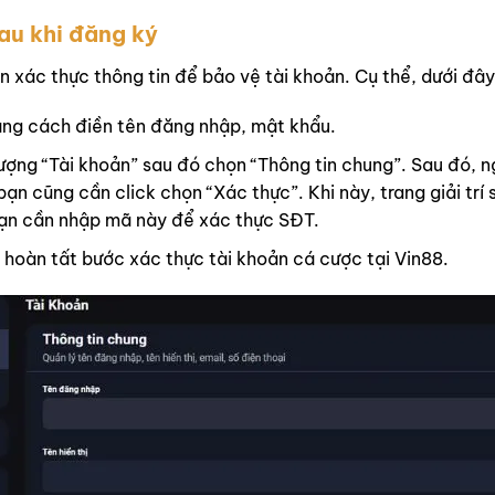
sau khi đăng ký
n xác thực thông tin để bảo vệ tài khoản. Cụ thể, dưới đây
ằng cách điền tên đăng nhập, mật khẩu.
ượng “Tài khoản” sau đó chọn “Thông tin chung”. Sau đó, n
, bạn cũng cần click chọn “Xác thực”. Khi này, trang giải tr
Bạn cần nhập mã này để xác thực SĐT.
 hoàn tất bước xác thực tài khoản cá cược tại Vin88.