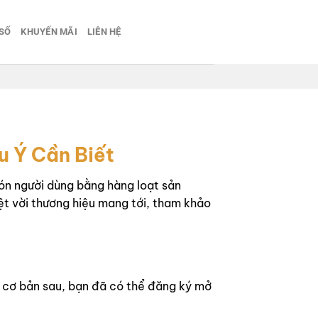
 SỐ
KHUYẾN MÃI
LIÊN HỆ
u Ý Cần Biết
ón người dùng bằng hàng loạt sản
yệt vời thương hiệu mang tới, tham khảo
n cơ bản sau, bạn đã có thể đăng ký mở