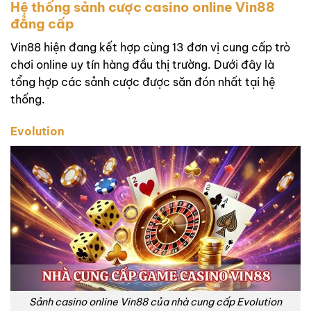
Hệ thống sảnh cược casino online Vin88
đẳng cấp
Vin88 hiện đang kết hợp cùng 13 đơn vị cung cấp trò
chơi online uy tín hàng đầu thị trường. Dưới đây là
tổng hợp các sảnh cược được săn đón nhất tại hệ
thống.
Evolution
Sảnh casino online Vin88 của nhà cung cấp Evolution