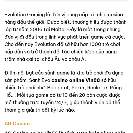
Evolution Gaming là đơn vị cung cấp trò chơi casino
hàng đầu thế giới. Được biết, thương hiệu được thành
lập từ năm 2006 tại Malta. Đây là một trong những
đơn vị đi đầu trong lĩnh vực phát triển game cá cược.
Cho đến nay Evolution đã sở hữu hơn 1000 trò chơi
hấp dẫn và trở thành đối tác chiến lược của hàng
trăm nhà cái tại châu Âu và châu Á.
Điểm nổi bật của sảnh game là kho trò chơi đa dạng
sản phẩm. Sảnh Evo
casino online Vin88
sở hữu
nhiều trò chơi như: Baccarat, Poker, Roulette, Rồng
Hổ,… Mỗi tựa game có từ 10 đến 20 bàn cược được
mở thưởng trực tuyến 24/7, giúp thành viên có thể
tham gia giải trí bất kỳ lúc nào.
AG Casino