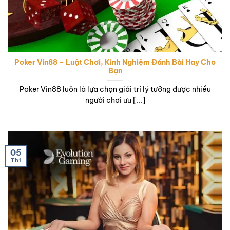
Poker Vin88 – Luật Chơi, Kinh Nghiệm Đánh Bài Hay Cho
Bạn
Poker Vin88 luôn là lựa chọn giải trí lý tưởng được nhiều
người chơi ưu [...]
05
Th1