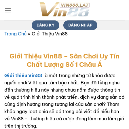
Chuyển
đến
nội
dung
ĐĂNG KÝ
ĐĂNG NHẬP
Trang Chủ
»
Giới Thiệu Vin88
Giới Thiệu Vin88 – Sân Chơi Uy Tín
Chất Lượng Số 1 Châu Á
Giới thiệu Vin88
là một trong những từ khóa được
người chơi Việt qua tâm bậc nhất. Bạn đã từng nghe
đến thương hiệu này nhưng chưa nắm được thông tin
về quá trình hình thành phát triển, dịch vụ đang sẵn có
cùng định hướng trong tương lai của sân chơi? Tham
khảo ngay loạt chia sẻ có trong bài viết để hiểu hơn
về Vin88 – thương hiệu cá cược đang làm mưa làm gió
trên thị trường.