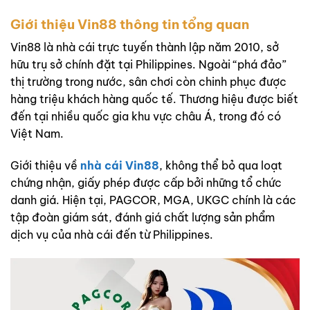
Giới thiệu Vin88 thông tin tổng quan
Vin88 là nhà cái trực tuyến thành lập năm 2010, sở
hữu trụ sở chính đặt tại Philippines. Ngoài “phá đảo”
thị trường trong nước, sân chơi còn chinh phục được
hàng triệu khách hàng quốc tế. Thương hiệu được biết
đến tại nhiều quốc gia khu vực châu Á, trong đó có
Việt Nam.
Giới thiệu về
nhà cái Vin88
, không thể bỏ qua loạt
chứng nhận, giấy phép được cấp bởi những tổ chức
danh giá. Hiện tại, PAGCOR, MGA, UKGC chính là các
tập đoàn giám sát, đánh giá chất lượng sản phẩm
dịch vụ của nhà cái đến từ Philippines.