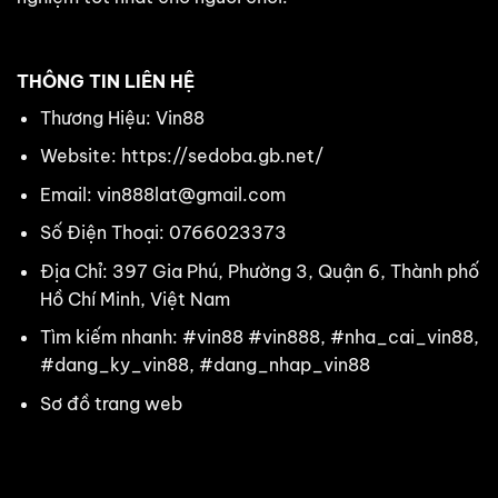
THÔNG TIN LIÊN HỆ
Thương Hiệu: Vin88
Website:
https://sedoba.gb.net/
Email:
vin888lat@gmail.com
Số Điện Thoại:
0766023373
Địa Chỉ: 397 Gia Phú, Phường 3, Quận 6, Thành phố
Hồ Chí Minh, Việt Nam
Tìm kiếm nhanh: #vin88 #vin888, #nha_cai_vin88,
#dang_ky_vin88, #dang_nhap_vin88
Sơ đồ trang web