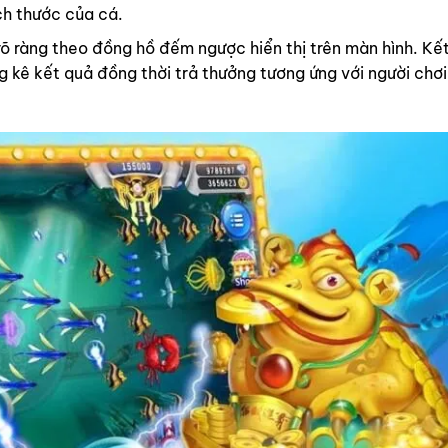
ch thước của cá.
rõ ràng theo đồng hồ đếm ngược hiển thị trên màn hình. Kế
g kê kết quả đồng thời trả thưởng tương ứng với người chơi