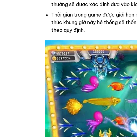
thưởng sẽ được xác định dựa vào kí
Thời gian trong game được giới hạn 
thúc khung giờ này hệ thống sẽ thốn
theo quy định.