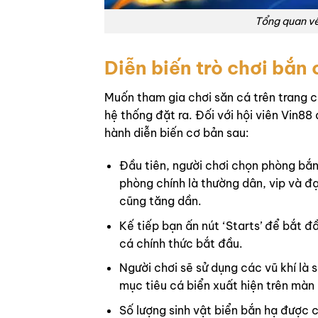
Tổng quan về
Diễn biến trò chơi bắn 
Muốn tham gia chơi săn cá trên trang 
hệ thống đặt ra. Đối với hội viên Vin8
hành diễn biến cơ bản sau:
Đầu tiên, người chơi chọn phòng bắn
phòng chính là thường dân, vip và đạ
cũng tăng dần.
Kế tiếp bạn ấn nút ‘Starts’ để bắt đ
cá chính thức bắt đầu.
Người chơi sẽ sử dụng các vũ khí là 
mục tiêu cá biển xuất hiện trên màn 
Số lượng sinh vật biển bắn hạ được 