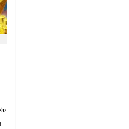
hép
i